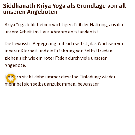
Siddhanath Kriya Yoga als Grundlage von all
unseren Angeboten
Kriya Yoga bildet einen wichtigen Teil der Haltung, aus der
unsere Arbeit im Haus Abrahm entstanden ist.
Die bewusste Begegnung mit sich selbst, das Wachsen von
innerer Klarheit und die Erfahrung von Selbstfrieden
ziehen sich wie ein roter Faden durch viele unserer
Angebote.
Im Kern steht dabei immer dieselbe Einladung: wieder
mehr bei sich selbst anzukommen, bewusster
wahrzunehmen, was im eigenen Leben wirklich
Bedeutung hat, und mehr Vertrauen in die eigene innere
Führung zu entwickeln.
Die Kraft des Atems kann dabei ein überraschend einfacher
und zugleich tiefgehender Begleiter sein. Siddhanath
Kriya Yoga kann uns dabei helfen einen bewussteren