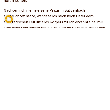
hören wollen.
Nachdem ich meine eigene Praxis in Bütgenbach
eingerichtet hatte, wendete ich mich noch tiefer dem
energetischen Teil unseres Körpers zu. Ich erkannte bei mir
eine hohe Sensibilität um die Abläufe im Körper zu erkennen,
die Ströme zu erspüren. Durch meine Art, mich einzufühlen
und führen zu lassen, half mir die Energie immer tiefer
liegende Schichten der Themen zu lösen, die mir die
Patienten schilderten. Die emotionalen Elemente bei den
Themen bekamen immer mehr Gewicht in der Therapie. Ich
erfuhr auch, dass die Energie meines Körpers in die Arbeit
einfloss. Es war für mich teilweise unglaublich, was dieser
Teil meiner Arbeit leistete. Ich begann, die Energien sehen zu
können, in Räumen wie in den Menschen.
Die Geburt meiner Tochter Morgane war ein wundervolles
Geschenk auf meinem Lebensweg. Sie hat mich noch
bewusster werden lassen, wie wertvoll die Arbeit mit
Menschen ist. Voller Dankbarkeit im Herzen genieße ich die